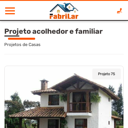
Fabrilar
-
ão
Casas
Projeto acolhedor e familiar
de
Alvenaria
Projetos de Casas
Estrutural
Projeto 75