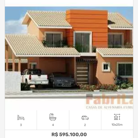
10x25m
3
4
2
R$ 595.100,00