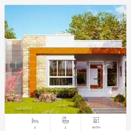
8x17m
3
2