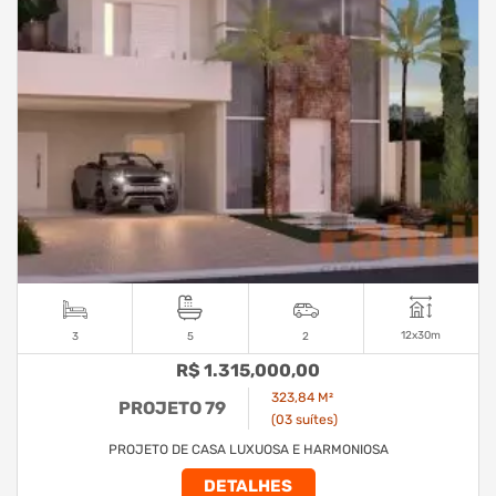
12x30m
3
5
2
R$ 1.315,000,00
323,84 M²
PROJETO 79
(03 suítes)
PROJETO DE CASA LUXUOSA E HARMONIOSA
DETALHES