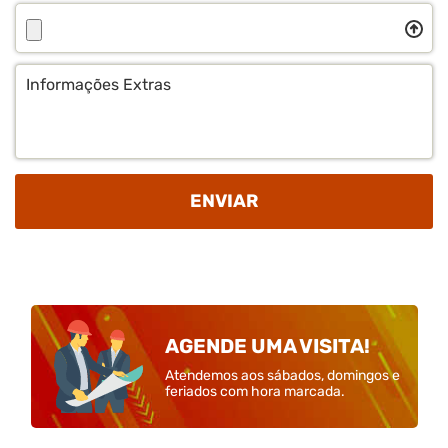
Envie
o
seu
Informações
Projeto
Extras
ENVIAR
AGENDE UMA VISITA!
Atendemos aos sábados, domingos e
feriados com hora marcada.